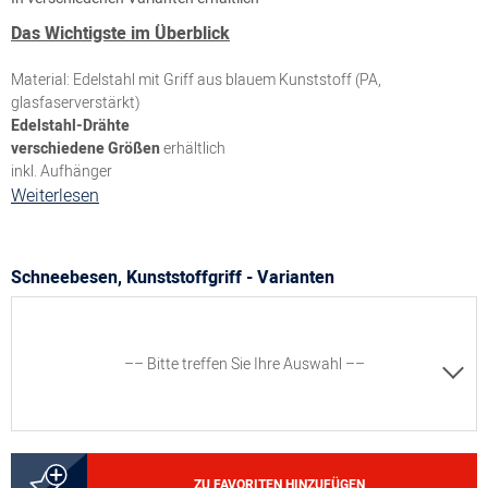
Das Wichtigste im Überblick
Material: Edelstahl mit Griff aus blauem Kunststoff (PA,
glasfaserverstärkt)
Edelstahl-Drähte
verschiedene Größen
erhältlich
inkl. Aufhänger
Weiterlesen
Schneebesen, Kunststoffgriff - Varianten
–– Bitte treffen Sie Ihre Auswahl ––
5000145015
ZU FAVORITEN HINZUFÜGEN