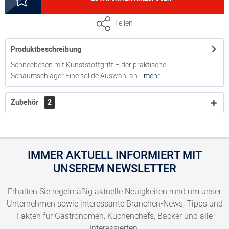
Schneebesen 25 cm, 12 Drähte, Drahtstärke 1,4 mm,
Teilen
Kunststoffgriff
Produktbeschreibung
5000145025
Schneebesen mit Kunststoffgriff – der praktische
Schaumschläger Eine solide Auswahl an...
mehr
Schneebesen 30 cm, 16 Drähte, Drahtstärke 1,8 mm,
Kunststoffgriff
Zubehör
2
5000145035
Schneebesen 35 cm, 16 Drähte, Drahtstärke 1,8 mm,
Kunststoffgriff
IMMER AKTUELL INFORMIERT MIT
UNSEREM NEWSLETTER
5000145045
Erhalten Sie regelmäßig aktuelle Neuigkeiten rund um unser
Schneebesen 40 cm, 16 Drähte, Drahtstärke 1,8 mm,
Unternehmen sowie interessante Branchen-News, Tipps und
Kunststoffgriff
Fakten für Gastronomen, Küchenchefs, Bäcker und alle
Interessierten.