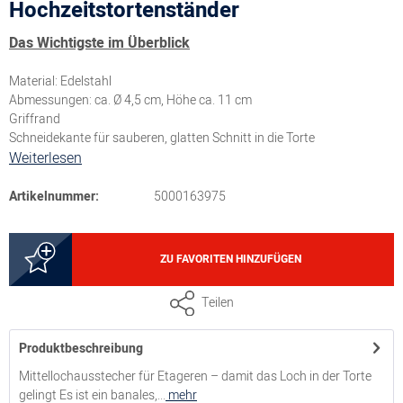
Hochzeitstortenständer
Das Wichtigste im Überblick
Material: Edelstahl
Abmessungen: ca. Ø 4,5 cm, Höhe ca. 11 cm
Griffrand
Schneidekante für sauberen, glatten Schnitt in die Torte
Weiterlesen
Artikelnummer:
5000163975
ZU FAVORITEN HINZUFÜGEN
Teilen
Produktbeschreibung
Mittellochausstecher für Etageren – damit das Loch in der Torte
gelingt Es ist ein banales,...
mehr