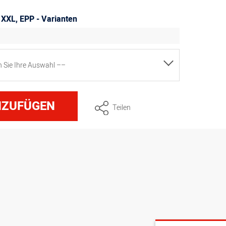
XXL, EPP - Varianten
en Sie Ihre Auswahl ––
 38,4 Liter
NZUFÜGEN
Teilen
n 72 Liter