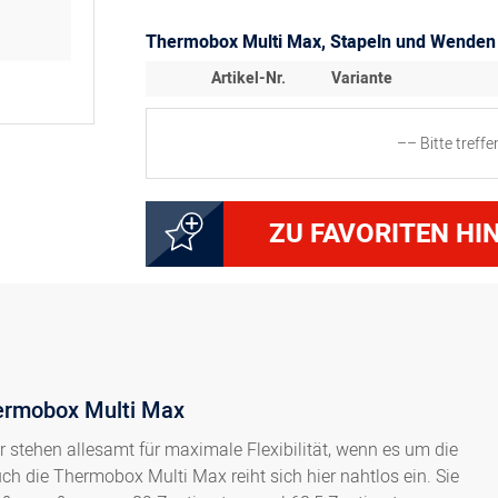
Thermobox Multi Max, Stapeln und Wenden 
Artikel-Nr.
Variante
–– Bitte treff
4000249980
Nutzhöhe 8 cm, Volumen
ZU FAVORITEN HI
4000249982
Nutzhöhe 15 cm, Volume
hermobox Multi Max
stehen allesamt für maximale Flexibilität, wenn es um die
ch die Thermobox Multi Max reiht sich hier nahtlos ein. Sie