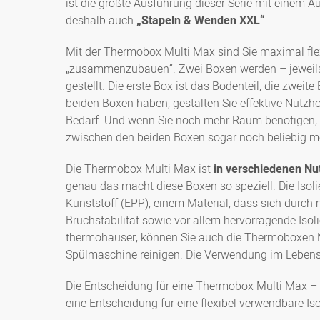
ist die größte Ausführung dieser Serie mit einem
deshalb auch
„Stapeln & Wenden XXL“
.
Mit der Thermobox Multi Max sind Sie maximal flex
„zusammenzubauen“. Zwei Boxen werden – jeweils m
gestellt. Die erste Box ist das Bodenteil, die zwe
beiden Boxen haben, gestalten Sie effektive Nutzh
Bedarf. Und wenn Sie noch mehr Raum benötigen
zwischen den beiden Boxen sogar noch beliebig 
Die Thermobox Multi Max ist
in verschiedenen Nu
genau das macht diese Boxen so speziell. Die Iso
Kunststoff (EPP), einem Material, dass sich durc
Bruchstabilität sowie vor allem hervorragende Isol
thermohauser, können Sie auch die Thermoboxen M
Spülmaschine reinigen. Die Verwendung im Lebensm
Die Entscheidung für eine Thermobox Multi Max –
eine Entscheidung für eine flexibel verwendbare Is