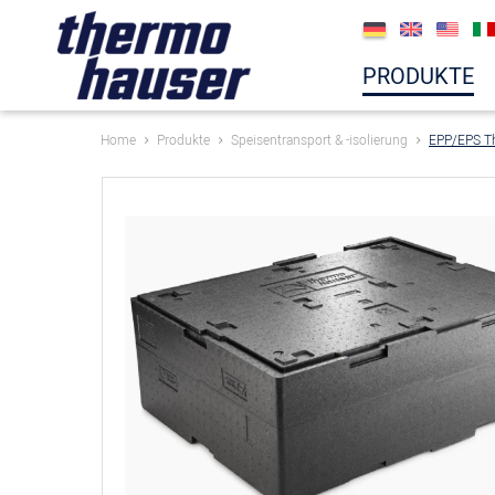
PRODUKTE
Home
Produkte
Speisentransport & -isolierung
EPP/EPS T