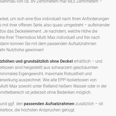
 Außenmaß von ca. 89 Zentimetern mal 68,5 Zentimetern –
ibel, um sich eine Box individuell nach Ihren Anforderungen
it ihrer offenen Seite, also quasi umgedreht – aufeinander
ite Box das Deckelelement. Je nachdem, welche Höhe die
öhe Ihrer Thermobox Multi Max individuell und frei nach
, dann können Sie mit dem passenden Aufsatzrahmen
mehr Nutzhöhe gewinnen!
tzhöhen und grundsätzlich ohne Deckel
erhältlich – und
lierboxen sind hergestellt aus schwarzem geschäumten
h minimales Eigengewicht, maximale Robustheit und
ierwirkung auszeichnet. Wie alle EPP-Isolierboxen von
ulti Max sowohl unter fließend heißem Wasser oder in der
ittelbereich ist jederzeit ohne Bedenken möglich.
 und ggf. den
passenden Aufsatzrahmen
zusätzlich – ist
olierbox, die höchsten Ansprüchen genügt.