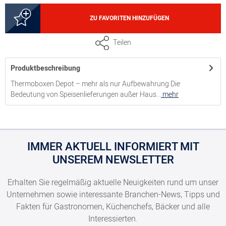
8300026216
ZU FAVORITEN HINZUFÜGEN
Nutzhöhe 25 cm, Volumen 43 Liter, bis zu 24 flache oder
Teilen
16 Tiefe Alu-Menüschalen
Produktbeschreibung
Thermoboxen Depot – mehr als nur Aufbewahrung Die
Bedeutung von Speisenlieferungen außer Haus...
mehr
IMMER AKTUELL INFORMIERT MIT
UNSEREM NEWSLETTER
Erhalten Sie regelmäßig aktuelle Neuigkeiten rund um unser
Unternehmen sowie interessante Branchen-News, Tipps und
Fakten für Gastronomen, Küchenchefs, Bäcker und alle
Interessierten.