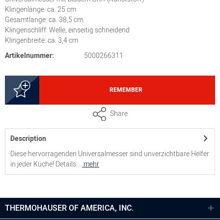
Klingenlänge: ca. 25 cm
Gesamtlange: ca. 38,5 cm
Klingenschliff: Welle, einseitig schneidend
Klingenbreite: ca. 3,4 cm
Artikelnummer:
5000266311
REMEMBER
Share
Description
Diese hervorragenden Universalmesser sind unverzichtbare Helfer
in jeder Küche! Details:...
mehr
THERMOHAUSER OF AMERICA, INC.