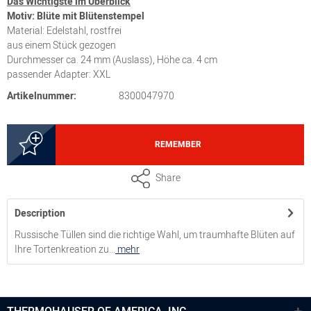
Das Wichtigste im Überblick
Motiv: Blüte mit Blütenstempel
Material: Edelstahl, rostfrei
aus einem Stück gezogen
Durchmesser ca. 24 mm (Auslass), Höhe ca. 4 cm
passender Adapter: XXL
Artikelnummer:
8300047970
REMEMBER
Share
Description
Russische Tüllen sind die richtige Wahl, um traumhafte Blüten auf
Ihre Tortenkreation zu...
mehr