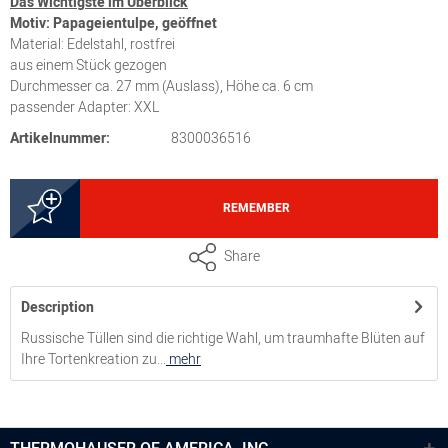
Das Wichtigste im Überblick
Motiv: Papageientulpe, geöffnet
Material: Edelstahl, rostfrei
aus einem Stück gezogen
Durchmesser ca. 27 mm (Auslass), Höhe ca. 6 cm
passender Adapter: XXL
Artikelnummer:
8300036516
REMEMBER
Share
Description
Russische Tüllen sind die richtige Wahl, um traumhafte Blüten auf
Ihre Tortenkreation zu...
mehr