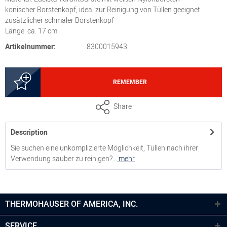
konischer Borstenkopf, ideal zur Reinigung von Tüllen geeignet
zusätzlicher schmaler Borstenkopf
Länge: ca. 17 cm
Artikelnummer:
8300015943
REMEMBER
Share
Description
Sie suchen eine unkomplizierte Möglichkeit, Tüllen nach ihrer
Verwendung sauber zu reinigen?...
mehr
THERMOHAUSER OF AMERICA, INC.
SERVICE