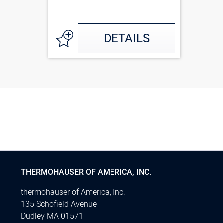
DETAILS
THERMOHAUSER OF AMERICA, INC.
thermohauser of America, Inc.
135 Schofield Avenue
Dudley MA 01571