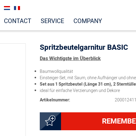
CONTACT
SERVICE
COMPANY
Spritzbeutelgarnitur BASIC
Das Wichtigste im Überblick
Baumwollqualität
Einsteiger-Set, mit Saum, ohne Aufhänger und ohn
Set aus 1 Spritzbeutel (Länge 31 cm), 2 Sterntül
ideal für einfache Verzierungen und Dekore
Artikelnummer:
20001241
REMEMBE