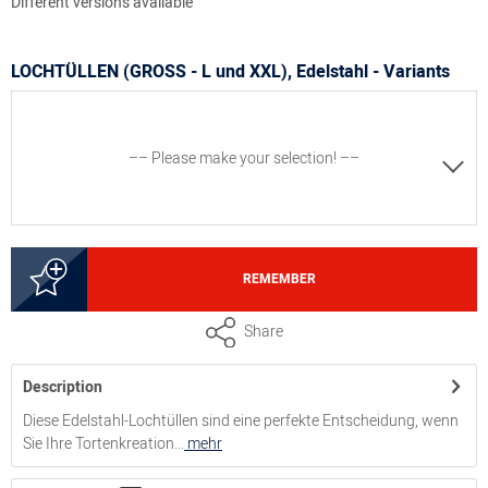
Different versions available
LOCHTÜLLEN (GROSS - L und XXL), Edelstahl - Variants
–– Please make your selection! ––
3000162201
REMEMBER
Lochtülle L, Ø 2 mm, Edelstahl
Share
Description
3000162211
Diese Edelstahl-Lochtüllen sind eine perfekte Entscheidung, wenn
Sie Ihre Tortenkreation...
mehr
Lochtülle L, Ø 3 mm, Edelstahl