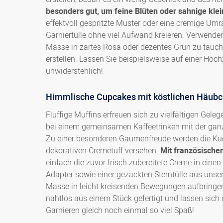
besonders gut, um feine Blüten oder sahnige kle
effektvoll gespritzte Muster oder eine cremige Um
Garniertülle ohne viel Aufwand kreieren. Verwende
Masse in zartes Rosa oder dezentes Grün zu tauch
erstellen. Lassen Sie beispielsweise auf einer Hoc
unwiderstehlich!
Himmlische Cupcakes mit köstlichen Häubc
Fluffige Muffins erfreuen sich zu vielfältigen Gele
bei einem gemeinsamen Kaffeetrinken mit der ganze
Zu einer besonderen Gaumenfreude werden die Kuc
dekorativen Cremetuff versehen.
Mit französischen
einfach die zuvor frisch zubereitete Creme in eine
Adapter sowie einer gezackten Sterntülle aus unse
Masse in leicht kreisenden Bewegungen aufbringen
nahtlos aus einem Stück gefertigt und lassen sic
Garnieren gleich noch einmal so viel Spaß!