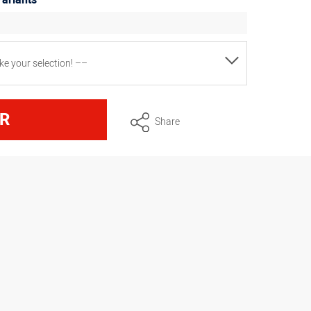
ariants
e your selection! ––
, Ø 3 mm, 6 Zähne, Edelstahl
R
Share
 (#860), Ø 4 mm, 9 Zähne, Edelstahl
 (#862), Ø 5,5 mm, 9 Zähne, Edelstahl
 (#863), Ø 7 mm, 10 Zähne, Edelstahl
 (#864), Ø 8,5 mm, 12 Zähne, Edelstahl