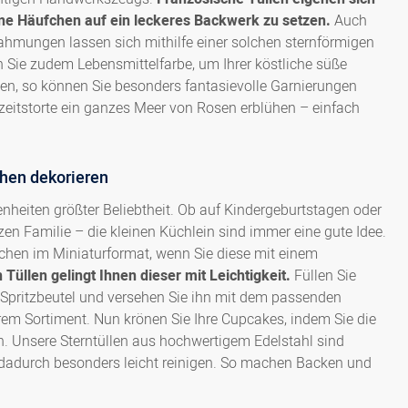
3000162641
Sterntülle französisch L
ine Häufchen auf ein leckeres Backwerk zu setzen.
Auch
rahmungen lassen sich mithilfe einer solchen sternförmigen
n Sie zudem Lebensmittelfarbe, um Ihrer köstliche süße
3000162651
Sterntülle französisch L
en, so können Sie besonders fantasievolle Garnierungen
hzeitstorte ein ganzes Meer von Rosen erblühen – einfach
3000162661
Sterntülle französisch 
hen dekorieren
3000162671
Sterntülle französisch L
genheiten größter Beliebtheit. Ob auf Kindergeburtstagen oder
n Familie – die kleinen Küchlein sind immer eine gute Idee.
3000162681
Sterntülle französisch 
hen im Miniaturformat, wenn Sie diese mit einem
 Tüllen gelingt Ihnen dieser mit Leichtigkeit.
Füllen Sie
Sterntülle französisch 
3000162691
n Spritzbeutel und versehen Sie ihn mit dem passenden
Edelstahl
rem Sortiment. Nun krönen Sie Ihre Cupcakes, indem Sie die
. Unsere Sterntüllen aus hochwertigem Edelstahl sind
Sterntülle französisch L
8300020734
h dadurch besonders leicht reinigen. So machen Backen und
Edelstahl