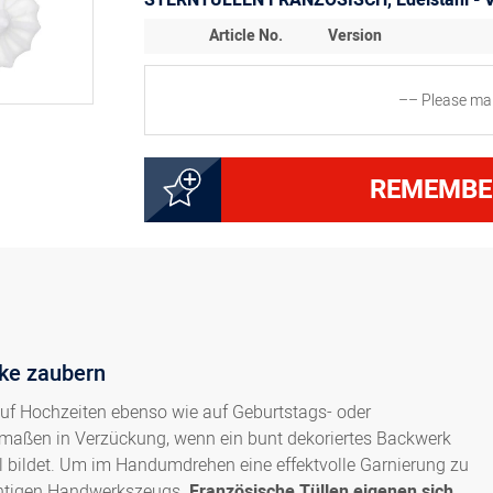
STERNTÜLLEN FRANZÖSISCH, Edelstahl - V
Article No.
Version
–– Please mak
3000162591
Sterntülle französisch L
REMEMBE
3000162601
Sterntülle französisch L
3000162611
Sterntülle französisch L
rke zaubern
3000162621
Sterntülle französisch L
auf Hochzeiten ebenso wie auf Geburtstags- oder
ermaßen in Verzückung, wenn ein bunt dekoriertes Backwerk
3000162631
Sterntülle französisch L
el bildet. Um im Handumdrehen eine effektvolle Garnierung zu
ichtigen Handwerkszeugs.
Französische Tüllen eigenen sich