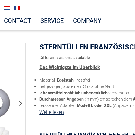
CONTACT
SERVICE
COMPANY
STERNTÜLLEN FRANZÖSISCH,
Different versions available
Das Wichtigste im Überblick
Material:
Edelstahl
, rostfrei
tiefgezogen, aus einem Stück ohne Naht
l
ebensmittelrechtlich unbedenklich
verwendbar
Durchmesser-Angaben
(in mm) entsprechen dem
passender Adapter:
Modell L oder XXL
(Angabe in 
Weiterlesen