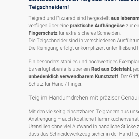
Teigschneidern!
Teigrad und Pizzarad sind hergestellt
aus lebensm
verfügen über eine
praktische Aufhängeöse
zur e
Fingerschutz
für extra sicheres Schneiden.
Die Teigschneider sind in verschiedenen Ausführu
Die Reinigung erfolgt unkompliziert unter fließen
Ein besonders stabiles und hochwertiges Exemplar
Es verfügt ebenfalls über ein
Rad aus Edelstahl
, j
unbedenklich verwendbarem Kunststoff
. Der Gri
Schutz für Hand / Finger.
Teig im Handumdrehen mit präziser Genaui
Mit den vielseitig einsetzbaren Teigrädern aus un
Anstrengung – auch köstliche Flammkuchenvariatio
Utensilien ohne viel Aufwand in handliche Stücke z
dass das Schneidewerkzeug sicher in der Hand lieg