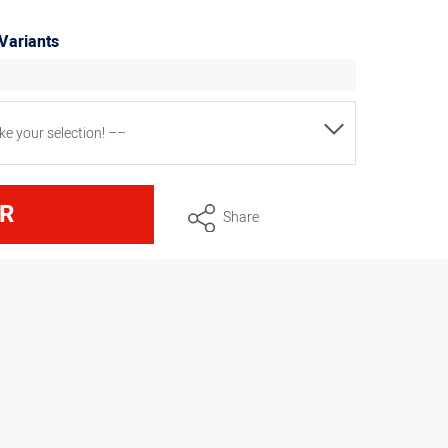
 Variants
e your selection! ––
neider XXL, glatt, besonders stabil, Ø 10
R
Share
neider, glatt, Ø 5,7 cm
neider, gewellt, Ø 5,7 cm
neider, glatt, verstärkt, Ø 7 cm