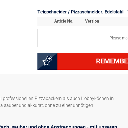
Teigschneider / Pizzaschneider, Edelstahl -
Article No.
Version
–– Please mak
Teigschneider / Pizzasch
5000268535
cm
REMEMBE
5000268555
Teigschneider / Pizzasch
5000268565
Teigschneider / Pizzasch
hl professionellen Pizzabäckern als auch Hobbyköchen in
a sauber und akkurat, ohne zu einer unnötigen
5000268575
Teigschneider / Pizzasch
nfach, sauber und ohne Anstrengungen - mit unseren