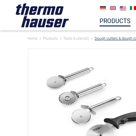
PRODUCTS
Home
Products
Tools & utensils
Dough cutters & dough ro