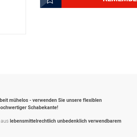
3000237641
Cremeschaber weiß, ca. 
3000237651
Kesselschaber weiß, ca.
3000237661
Teigschaber weiß, asymm
3000237671
Cremeschaber weiß, ca.
8300028863
Cremeschaber weiß, mit 
eit mühelos - verwenden Sie unsere flexiblen
 hochwertiger Schabekante!
t aus
lebensmittelrechtlich unbedenklich verwendbarem