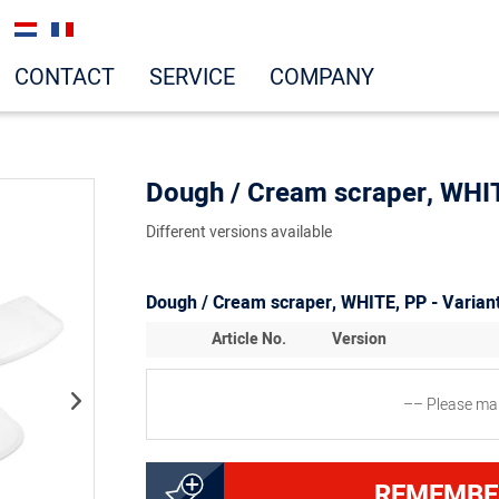
CONTACT
SERVICE
COMPANY
Dough / Cream scraper, WHI
Different versions available
Dough / Cream scraper, WHITE, PP - Varian
Article No.
Version
–– Please mak
3000237511
Cremeschaber weiß, ca. 
REMEMBE