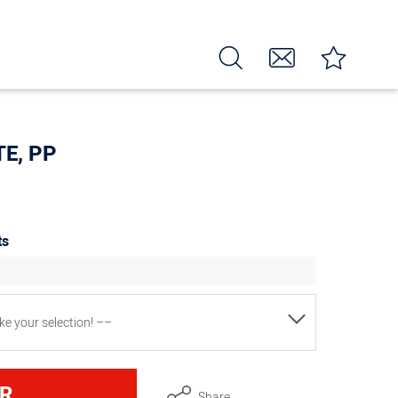
TE, PP
ts
e your selection! ––
14,8 cm x 9,9 cm
R
Share