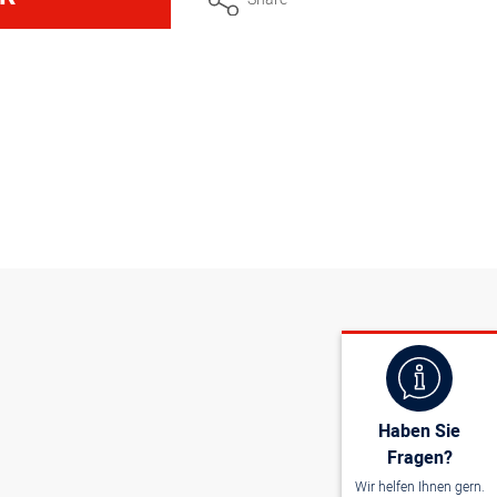
13,7 cm x 8,6 cm
 16 cm x 12 cm
etrisch, ca. 12 cm x 8,6 cm
 12 cm x 8,8 cm
Loch, ca. 14 cm x 9,4 cm
Haben Sie
Fragen?
Wir helfen Ihnen gern.