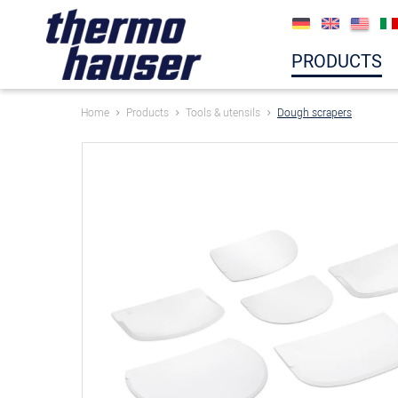
PRODUCTS
Home
Products
Tools & utensils
Dough scrapers