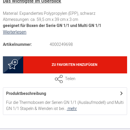
Das Wichtigste im Überblick
Material: Expandiertes Polypropylen (EPP), schwarz
Abmessungen: ca. 59,5 cm x 39 cm x 3 cm
geeignet für Boxen der Serie GN 1/1 und Multi GN 1/1
Weiterlesen
Artikelnummer:
4000249698
ZU FAVORITEN HINZUFÜGEN
Teilen
Produktbeschreibung
Für die Thermoboxen der Serien GN 1/1 (Auslaufmodell) und Multi
GN 1/1 Stapeln & Wenden ist bei...
mehr