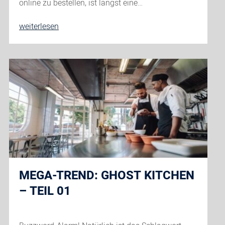
online zu bestellen, ist längst eine…
So
weiterlesen
bilden
Ghost
Kitchens
die
Gastronomie
der
Zukunft
–
Teil
02
MEGA-TREND: GHOST KITCHEN
– TEIL 01