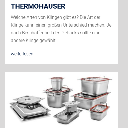
THERMOHAUSER
Welche Arten von Klingen gibt es? Die Art der
Klinge kann einen großen Unterschied machen. Je
nach Beschaffenheit des Gebäcks sollte eine
andere Klinge gewählt…
Messerscharf
weiterlesen
kombiniert:
Bäcker-
und
Konditormesser
von
thermohauser