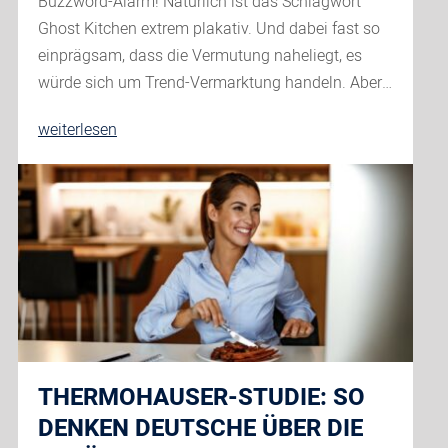
Buzzword-Alarm! Natürlich ist das Schlagwort
Ghost Kitchen extrem plakativ. Und dabei fast so
einprägsam, dass die Vermutung naheliegt, es
würde sich um Trend-Vermarktung handeln. Aber…
Mega-
weiterlesen
Trend:
Ghost
Kitchen
–
Teil
01
THERMOHAUSER-STUDIE: SO
DENKEN DEUTSCHE ÜBER DIE