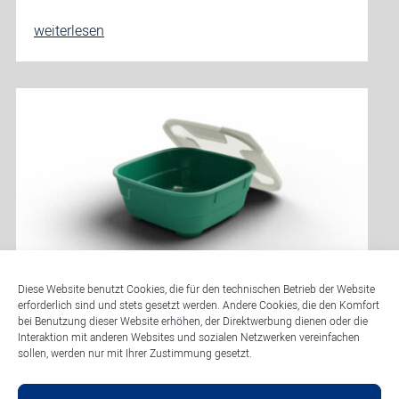
Materialkunde
weiterlesen
Expandiertes
Polypropylen
(EPP)
–
Was
ist
das
eigentlich?
MEHRWEGPFLICHT AB 2023 –
Diese Website benutzt Cookies, die für den technischen Betrieb der Website
erforderlich sind und stets gesetzt werden. Andere Cookies, die den Komfort
DAS MÜSSEN SIE JETZT
bei Benutzung dieser Website erhöhen, der Direktwerbung dienen oder die
Interaktion mit anderen Websites und sozialen Netzwerken vereinfachen
WISSEN
sollen, werden nur mit Ihrer Zustimmung gesetzt.
Warum wurde das Gesetz erlassen? Am