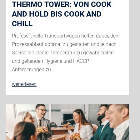
THERMO TOWER: VON COOK
AND HOLD BIS COOK AND
CHILL
Professionelle Transportwagen helfen dabei, den
Prozessablauf optimal zu gestalten und je nach
Speise die ideale Temperatur zu gewährleisten
und geltenden Hygiene und HACCP
Anforderungen zu…
Thermo
weiterlesen
Tower:
Von
Cook
and
Hold
bis