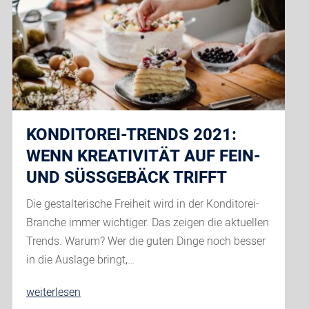
sind
die
Lieblings-
Office-
Lunches
KONDITOREI-TRENDS 2021:
WENN KREATIVITÄT AUF FEIN-
UND SÜSSGEBÄCK TRIFFT
Die gestalterische Freiheit wird in der Konditorei-
Branche immer wichtiger. Das zeigen die aktuellen
Trends. Warum? Wer die guten Dinge noch besser
in die Auslage bringt,…
Konditorei-
weiterlesen