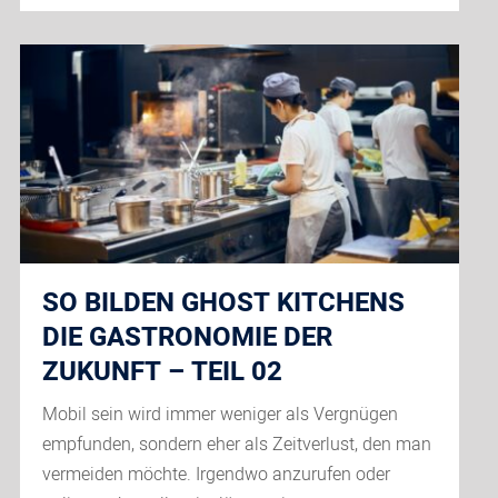
Trends
2021:
Wenn
Kreativität
auf
Fein-
und
Süßgebäck
trifft
SO BILDEN GHOST KITCHENS
DIE GASTRONOMIE DER
ZUKUNFT – TEIL 02
Mobil sein wird immer weniger als Vergnügen
empfunden, sondern eher als Zeitverlust, den man
vermeiden möchte. Irgendwo anzurufen oder