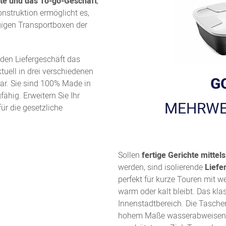
te und das To-go-Geschäft
,
onstruktion ermöglicht es,
gigen Transportboxen der
en Liefergeschäft das
uell in drei verschiedenen
G
ar. Sie sind 100% Made in
ähig. Erweitern Sie Ihr
MEHRWE
r die gesetzliche
Sollen
fertige Gerichte mittel
werden, sind isolierende
Liefe
perfekt für kurze Touren mit 
warm oder kalt bleibt. Das kla
Innenstadtbereich. Die Taschen
hohem Maße wasserabweisend.