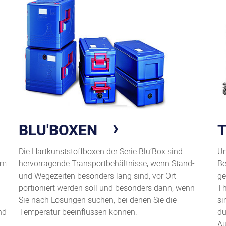
BLU'BOXEN
Die Hartkunststoffboxen der Serie Blu’Box sind
Un
um
hervorragende Transportbehältnisse, wenn Stand-
Be
und Wegezeiten besonders lang sind, vor Ort
ge
portioniert werden soll und besonders dann, wenn
Th
Sie nach Lösungen suchen, bei denen Sie die
si
nd
Temperatur beeinflussen können.
du
Au