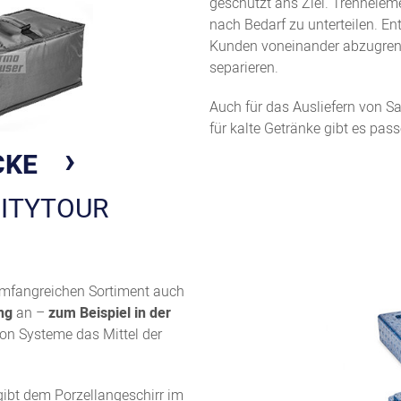
geschützt ans Ziel. Trennele
nach Bedarf zu unterteilen. En
Kunden voneinander abzugrenz
separieren.
Auch für das Ausliefern von S
für kalte Getränke gibt es pas
CKE
CITYTOUR
 umfangreichen Sortiment auch
ng
an –
zum Beispiel in der
ion Systeme das Mittel der
gibt dem Porzellangeschirr im