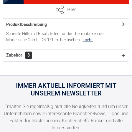
Seitenteile (Paar rechts/links) für Thermobox Combi GN
Teilen
1/1, Frontlader
Produktbeschreibung
4000149666
Schnelle Hilfe mit Ersatzteilen für die Thermoboxen der
Modellserie Combi GN 1/1 Im hektischen...
mehr
Trennsteg für Thermobox Combi GN 1/1, Frontlader
Zubehör
3
4000249665
Ersatztür für Thermobox Combi GN 1/1, Fronteinschub
IMMER AKTUELL INFORMIERT MIT
UNSEREM NEWSLETTER
8300035219
Erhalten Sie regelmäßig aktuelle Neuigkeiten rund um unser
Ersatztür für Thermobox Combi Junior GN 1/1,
Unternehmen sowie interessante Branchen-News, Tipps und
Fronteinschub
Fakten für Gastronomen, Küchenchefs, Bäcker und alle
Interessierten.