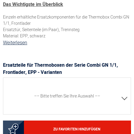
Das Wichtigste im Überblick
Einzeln erhältliche Ersatzkomponenten für die Thermobox Combi GN
1/1, Frontlader
Ersatztür, Seitenteile (im Paar), Trennsteg
Material: EPP, schwarz
Weiterlesen
Ersatzteile für Thermoboxen der Serie Combi GN 1/1,
Frontlader, EPP - Varianten
–– Bitte treffen Sie Ihre Auswahl ––
4000149661
ZU FAVORITEN HINZUFÜGEN