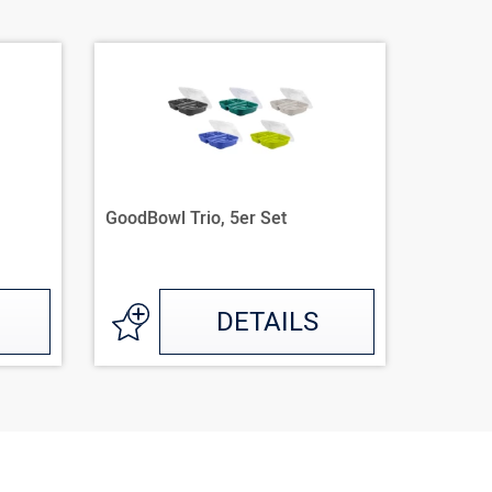
GoodBowl Trio, 5er Set
GoodBow
DETAILS