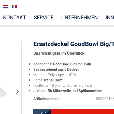
KONTAKT
SERVICE
UNTERNEHMEN
IN
Ersatzdeckel GoodBowl Big/T
Das Wichtigste im Überblick
geeignet für
GoodBowl
Big und Twin
Set bestehend aus 5 Deckeln
Material: Polypropylen (PP)
Farbe:
transluzent
Größe: ca. 18,5 cm x 18,5 cm x 0,7 cm
geeignet
für Mikrowelle
und
Spülmaschine
Artikelnummer:
83000619