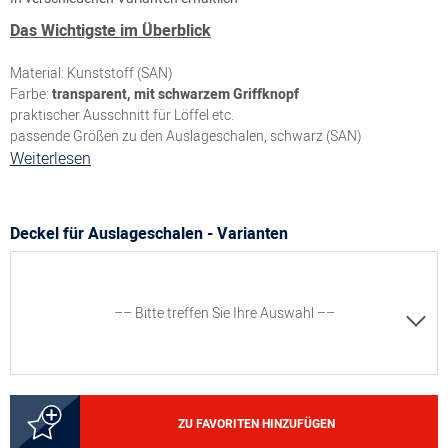
Das Wichtigste im Überblick
Material: Kunststoff (SAN)
Farbe:
transparent, mit schwarzem Griffknopf
praktischer Ausschnitt für Löffel etc.
passende Größen zu den Auslageschalen, schwarz (SAN)
Weiterlesen
Deckel für Auslageschalen - Varianten
–– Bitte treffen Sie Ihre Auswahl ––
5000143555
ZU FAVORITEN HINZUFÜGEN