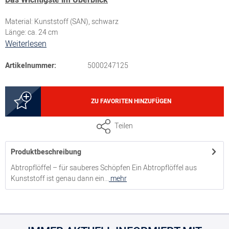
Material: Kunststoff (SAN), schwarz
Länge: ca. 24 cm
Weiterlesen
Artikelnummer:
5000247125
ZU FAVORITEN HINZUFÜGEN
Teilen
Produktbeschreibung
Abtropflöffel – für sauberes Schöpfen Ein Abtropflöffel aus
Kunststoff ist genau dann ein...
mehr