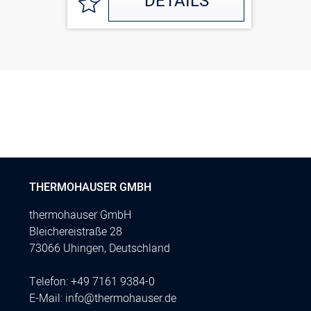
DETAILS
THERMOHAUSER GMBH
thermohauser GmbH
Bleichereistraße 28
73066 Uhingen, Deutschland
Telefon:
+49 7161 9384-0
E-Mail:
info@thermohauser.de