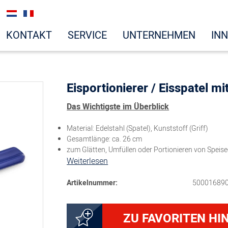
KONTAKT
SERVICE
UNTERNEHMEN
IN
Eisportionierer / Eisspatel mi
Das Wichtigste im Überblick
Material: Edelstahl (Spatel), Kunststoff (Griff)
Gesamtlänge: ca. 26 cm
zum Glätten, Umfüllen oder Portionieren von Speise
Weiterlesen
Artikelnummer:
50001689
ZU FAVORITEN HI