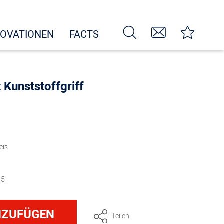
NOVATIONEN
FACTS
t Kunststoffgriff
eis
05
NZUFÜGEN
Teilen