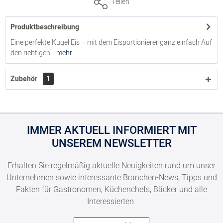
Teilen
Produktbeschreibung
8300012903
Eine perfekte Kugel Eis – mit dem Eisportionierer ganz einfach Auf
den richtigen...
mehr
Eisportionierer, Ø 4,7 cm, Kugelvolumen 29 ml
Zubehör
1
8300012904
Eisportionierer, Ø 4,5 cm, Kugelvolumen 25 ml
IMMER AKTUELL INFORMIERT MIT
UNSEREM NEWSLETTER
8300013032
Erhalten Sie regelmäßig aktuelle Neuigkeiten rund um unser
Unternehmen sowie interessante Branchen-News, Tipps und
Eisportionierer, Ø 5,1 cm, Kugelvolumen 42 ml
Fakten für Gastronomen, Küchenchefs, Bäcker und alle
Interessierten.
8300013220