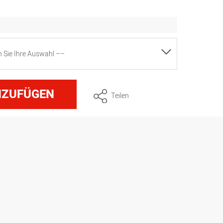
en Sie Ihre Auswahl ––
ulde, Maße ca. 30 cm x 11 cm
NZUFÜGEN
Teilen