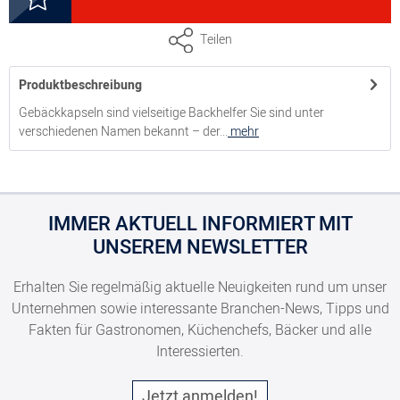
Muffinform / Gebäckkapsel weiß, Ø 2,6 cm, Höhe 1,6 cm
Teilen
Produktbeschreibung
5000155031
Gebäckkapseln sind vielseitige Backhelfer Sie sind unter
verschiedenen Namen bekannt – der...
mehr
Muffinform / Gebäckkapsel weiß, Ø 3,5 cm, Höhe 2 cm,
VE: 1000 Stück
5000155041
IMMER AKTUELL INFORMIERT MIT
Muffinform / Gebäckkapsel weiß, Ø 4 cm, Höhe 2,4 cm,
UNSEREM NEWSLETTER
VE: 1000 Stück
Erhalten Sie regelmäßig aktuelle Neuigkeiten rund um unser
5000155051
Unternehmen sowie interessante Branchen-News, Tipps und
Fakten für Gastronomen, Küchenchefs, Bäcker und alle
Muffinform / Gebäckkapsel weiß, Ø 4,5 cm, Höhe 2,5 cm,
Interessierten.
VE: 1000 Stück
Jetzt anmelden!