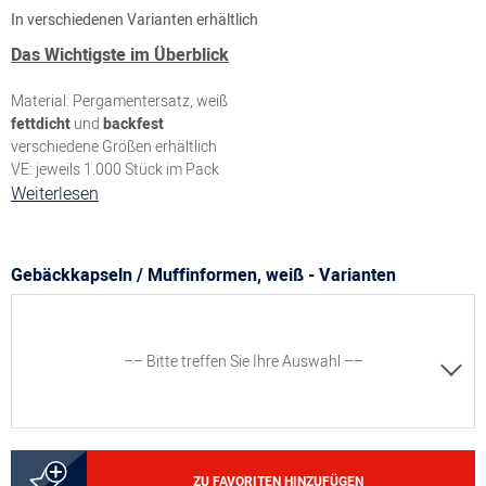
In verschiedenen Varianten erhältlich
Das Wichtigste im Überblick
Material: Pergamentersatz, weiß
fettdicht
und
backfest
verschiedene Größen erhältlich
VE: jeweils 1.000 Stück im Pack
Weiterlesen
Gebäckkapseln / Muffinformen, weiß - Varianten
–– Bitte treffen Sie Ihre Auswahl ––
5000155021
ZU FAVORITEN HINZUFÜGEN