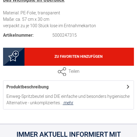
Material: PE-Folie, transparent
Maße: ca. 57 cm x 30 cm
verpackt zu je 100 Stück lose im Entnahmekarton
Artikelnummer:
5000247315
ZU FAVORITEN HINZUFÜGEN
Teilen
Produktbeschreibung
Einweg-Spritzbeutel sind DIE einfache und besonders hygienische
Alternative - unkompliziertes...
mehr
IMMER AKTUELL INFORMIERT MIT