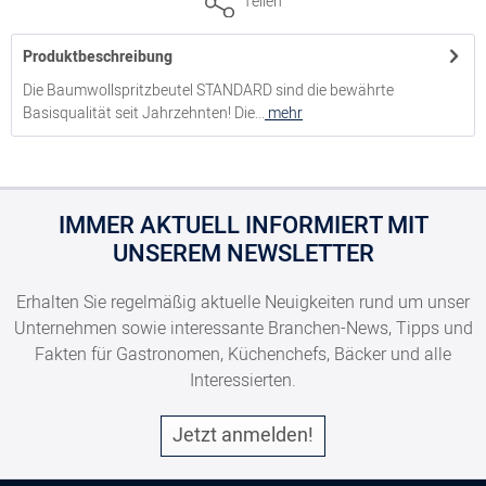
Teilen
Produktbeschreibung
2000214020
Die Baumwollspritzbeutel STANDARD sind die bewährte
Basisqualität seit Jahrzehnten! Die...
mehr
Spritzbeutel STANDARD, Gr. 2, Länge 34 cm
2000214030
IMMER AKTUELL INFORMIERT MIT
UNSEREM NEWSLETTER
Spritzbeutel STANDARD, Gr. 3, Länge 40 cm
Erhalten Sie regelmäßig aktuelle Neuigkeiten rund um unser
2000214040
Unternehmen sowie interessante Branchen-News, Tipps und
Fakten für Gastronomen, Küchenchefs, Bäcker und alle
Interessierten.
Spritzbeutel STANDARD, Gr. 4, Länge 46 cm
Jetzt anmelden!
2000214050