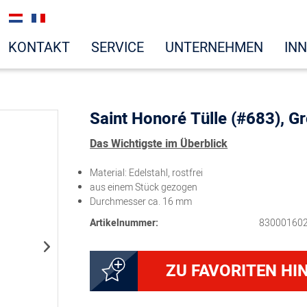
KONTAKT
SERVICE
UNTERNEHMEN
IN
Saint Honoré Tülle (#683), 
Das Wichtigste im Überblick
Material: Edelstahl, rostfrei
aus einem Stück gezogen
Durchmesser ca. 16 mm
Artikelnummer:
83000160
ZU FAVORITEN HI