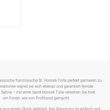
assische französische St. Honoré-Torte perfekt garnieren zu
eationen eignet sie sich ebenso und garantiert feinste
ahne – mit einer Saint Honoré Tülle verleihen Sie Ihrer
- ein Finish, wie von Profihand gemacht.
t aus einem Stück gefertigt. Ihre Reinigung ist einfach und