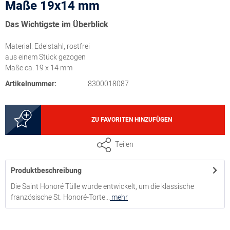
Maße 19x14 mm
Das Wichtigste im Überblick
Material: Edelstahl, rostfrei
aus einem Stück gezogen
Maße ca. 19 x 14 mm
Artikelnummer:
8300018087
ZU FAVORITEN HINZUFÜGEN
Teilen
Produktbeschreibung
Die Saint Honoré Tülle wurde entwickelt, um die klassische
französische St. Honoré-Torte...
mehr