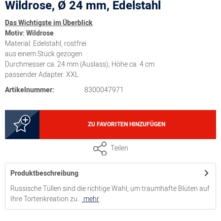
Wildrose, Ø 24 mm, Edelstahl
Das Wichtigste im Überblick
Motiv: Wildrose
Material: Edelstahl, rostfrei
aus einem Stück gezogen
Durchmesser ca. 24 mm (Auslass), Höhe ca. 4 cm
passender Adapter: XXL
Artikelnummer:
8300047971
ZU FAVORITEN HINZUFÜGEN
Teilen
Produktbeschreibung
Russische Tüllen sind die richtige Wahl, um traumhafte Blüten auf
Ihre Tortenkreation zu...
mehr