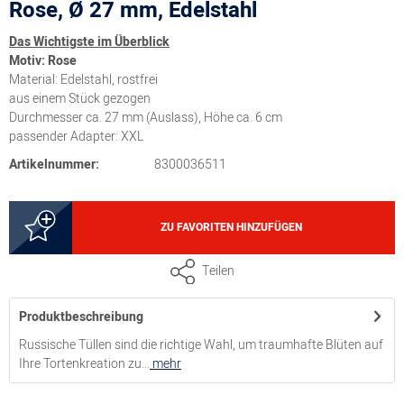
Rose, Ø 27 mm, Edelstahl
Das Wichtigste im Überblick
Motiv: Rose
Material: Edelstahl, rostfrei
aus einem Stück gezogen
Durchmesser ca. 27 mm (Auslass), Höhe ca. 6 cm
passender Adapter: XXL
Artikelnummer:
8300036511
ZU FAVORITEN HINZUFÜGEN
Teilen
Produktbeschreibung
Russische Tüllen sind die richtige Wahl, um traumhafte Blüten auf
Ihre Tortenkreation zu...
mehr