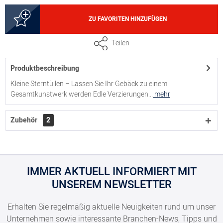
8300019373
ZU FAVORITEN HINZUFÜGEN
Sterntülle S (#22), Ø 8 mm, 9 Zähne, Edelstahl
Teilen
Produktbeschreibung
8300019389
Kleine Sterntüllen – Lassen Sie Ihr Gebäck zu einem
Gesamtkunstwerk werden Edle Verzierungen...
mehr
Sterntülle S (#18), Ø 6 mm, 7 Zähne, Edelstahl
Zubehör
2
8300019390
Sterntülle S (#96), verdreht, Ø 6 mm, 6 Zähne, Edelstahl
IMMER AKTUELL INFORMIERT MIT
UNSEREM NEWSLETTER
8300019497
Erhalten Sie regelmäßig aktuelle Neuigkeiten rund um unser
Unternehmen sowie interessante Branchen-News, Tipps und
Sterntülle S (#20), Ø 7 mm, 8 Zähne, Edelstahl