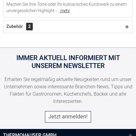
Machen Sie Ihre Torte oder Ihr kulinarisches Kunstwerk zu einem
unvergesslichen Highlight -...
mehr
Dekortülle #40, Größe S, Motiv Pfeil, Ø 3-5 mm, Edelstahl
Zubehör
2
8300020501
Dekortülle #50, Größe S, Motiv Pfeil, Ø 1-3 mm, Edelstahl
IMMER AKTUELL INFORMIERT MIT
UNSEREM NEWSLETTER
8300020502
Erhalten Sie regelmäßig aktuelle Neuigkeiten rund um unser
Unternehmen sowie interessante Branchen-News, Tipps und
Dekortülle #60, Größe S, Motiv Pfeil, Ø 0,1-6 mm, Edelstahl
Fakten für Gastronomen, Küchenchefs, Bäcker und alle
Interessierten.
8300020503
Jetzt anmelden!
Dekortülle #70, Größe S, Motiv Pfeil, Ø 1-5 mm, Edelstahl
THERMOHAUSER GMBH