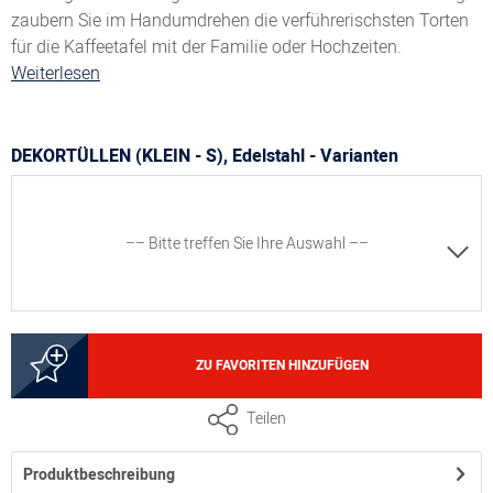
zaubern Sie im Handumdrehen die verführerischsten Torten
für die Kaffeetafel mit der Familie oder Hochzeiten.
Weiterlesen
DEKORTÜLLEN (KLEIN - S), Edelstahl - Varianten
–– Bitte treffen Sie Ihre Auswahl ––
8300020499
ZU FAVORITEN HINZUFÜGEN
Dekortülle #30, Größe S, Motiv Welle, Ø 2-3 mm, Edelstahl
Teilen
Produktbeschreibung
8300020500