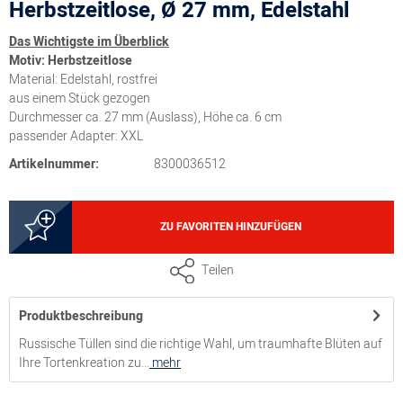
Herbstzeitlose, Ø 27 mm, Edelstahl
Das Wichtigste im Überblick
Motiv: Herbstzeitlose
Material: Edelstahl, rostfrei
aus einem Stück gezogen
Durchmesser ca. 27 mm (Auslass), Höhe ca. 6 cm
passender Adapter: XXL
Artikelnummer:
8300036512
ZU FAVORITEN HINZUFÜGEN
Teilen
Produktbeschreibung
Russische Tüllen sind die richtige Wahl, um traumhafte Blüten auf
Ihre Tortenkreation zu...
mehr