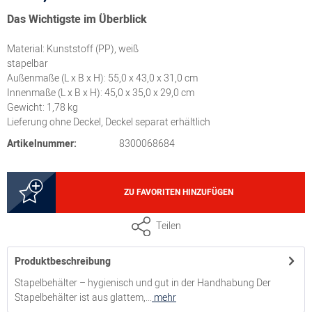
Das Wichtigste im Überblick
Material: Kunststoff (PP), weiß
stapelbar
Außenmaße (L x B x H): 55,0 x 43,0 x 31,0 cm
Innenmaße (L x B x H): 45,0 x 35,0 x 29,0 cm
Gewicht: 1,78 kg
Lieferung ohne Deckel, Deckel separat erhältlich
Artikelnummer:
8300068684
ZU FAVORITEN HINZUFÜGEN
Teilen
Produktbeschreibung
Stapelbehälter – hygienisch und gut in der Handhabung Der
Stapelbehälter ist aus glattem,...
mehr