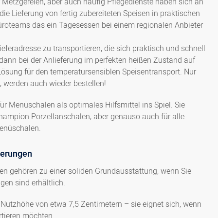
r Metzgereien, aber auch häufig Pflegedienste haben sich an
 die Lieferung von fertig zubereiteten Speisen in praktischen
Büroteams das ein Tagesessen bei einem regionalen Anbieter
eferadresse zu transportieren, die sich praktisch und schnell
dann bei der Anlieferung im perfekten heißen Zustand auf
ösung für den temperatursensiblen Speisentransport. Nur
, werden auch wieder bestellen!
Menüschalen als optimales Hilfsmittel ins Spiel. Sie
Champion Porzellanschalen, aber genauso auch für alle
enüschalen.
derungen
 gehören zu einer soliden Grundausstattung, wenn Sie
en sind erhältlich.
er Nutzhöhe von etwa 7,5 Zentimetern – sie eignet sich, wenn
rtieren möchten.