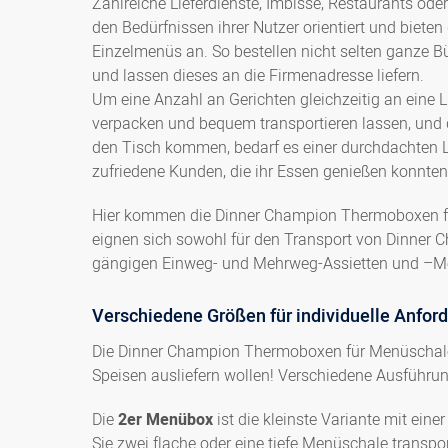
Zahlreiche Lieferdienste, Imbisse, Restaurants ode
den Bedürfnissen ihrer Nutzer orientiert und bieten
Einzelmenüs an. So bestellen nicht selten ganze 
und lassen dieses an die Firmenadresse liefern.
Um eine Anzahl an Gerichten gleichzeitig an eine Li
verpacken und bequem transportieren lassen, und 
den Tisch kommen, bedarf es einer durchdachten L
zufriedene Kunden, die ihr Essen genießen konnten
Hier kommen die Dinner Champion Thermoboxen für 
eignen sich sowohl für den Transport von Dinner 
gängigen Einweg- und Mehrweg-Assietten und –M
Verschiedene Größen für individuelle Anfor
Die Dinner Champion Thermoboxen für Menüschalen
Speisen ausliefern wollen! Verschiedene Ausführung
Die
2er Menübox
ist die kleinste Variante mit ein
Sie zwei flache oder eine tiefe Menüschale transpo