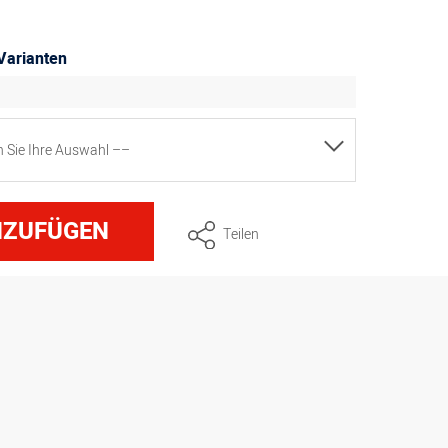
Varianten
en Sie Ihre Auswahl ––
flache oder 1 tiefe Menüschale
NZUFÜGEN
Teilen
flache oder 2 tiefe Menüschalen
flache oder 4 tiefe Menüschalen