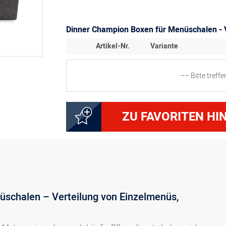
Dinner Champion Boxen für Menüschalen - 
Artikel-Nr.
Variante
–– Bitte treff
4100201020
2er Transportbox, für 2 
ZU FAVORITEN HI
4100201021
3er Transportbox, für 3 
4100201022
6er Transportbox, für 6 
schalen – Verteilung von Einzelmenüs,