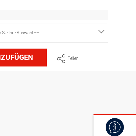
en Sie Ihre Auswahl ––
n 7 Liter
NZUFÜGEN
Teilen
n 10 Liter
n 14 Liter
n 19 Liter
n 22 Liter