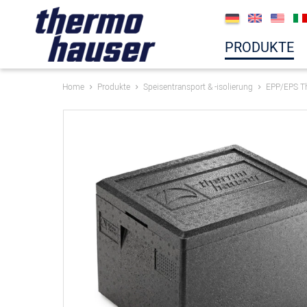
PRODUKTE
Home
Produkte
Speisentransport & -isolierung
EPP/EPS T