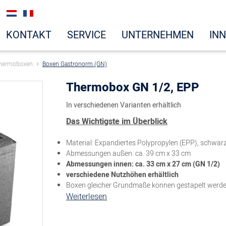
KONTAKT
SERVICE
UNTERNEHMEN
IN
hermoboxen
Boxen Gastronorm (GN)
Thermobox GN 1/2, EPP
In verschiedenen Varianten erhältlich
Das Wichtigste im Überblick
Material: Expandiertes Polypropylen (EPP), schwar
Abmessungen außen: ca. 39 cm x 33 cm
Abmessungen innen: ca. 33 cm x 27 cm (GN 1/2)
verschiedene Nutzhöhen erhältlich
Boxen gleicher Grundmaße können gestapelt werd
Weiterlesen