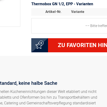
Thermobox GN 1/2, EPP - Varianten
Artikel-Nr.
Variante
–– Bitte treff
4000249508
Nutzhöhe 8,5 cm, Volume
ZU FAVORITEN HI
4000249518
Nutzhöhe 12 cm, Volume
4000249528
Nutzhöhe 17 cm, Volume
andard, keine halbe Sache
4000249538
Nutzhöhe 22 cm, Volume
ellen Kücheneinrichtungen dieser Welt etabliert und nicht
bletts und Ofenformen bis hin zu Transportbehältern und
4000249548
Nutzhöhe 26 cm, Volume
e, Catering und Gemeinschaftsverpflegung standardisiert