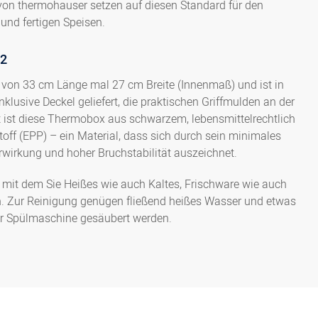
n thermohauser setzen auf diesen Standard für den
 und fertigen Speisen.
4000249558
Nutzhöhe 35 cm, Volume
/2
on 33 cm Länge mal 27 cm Breite (Innenmaß) und ist in
klusive Deckel geliefert, die praktischen Griffmulden an der
lt ist diese Thermobox aus schwarzem, lebensmittelrechtlich
f (EPP) – ein Material, dass sich durch sein minimales
erwirkung und hoher Bruchstabilität auszeichnet.
 mit dem Sie Heißes wie auch Kaltes, Frischware wie auch
en. Zur Reinigung genügen fließend heißes Wasser und etwas
der Spülmaschine gesäubert werden.