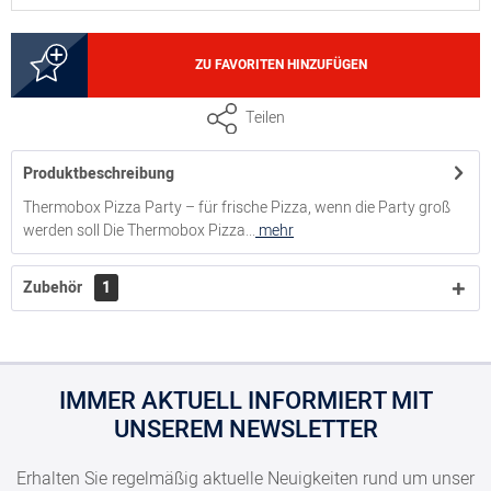
8300051115
ZU FAVORITEN HINZUFÜGEN
Nutzhöhe 16,5 cm, Volumen 62 Liter
Teilen
Produktbeschreibung
8300051116
Thermobox Pizza Party – für frische Pizza, wenn die Party groß
werden soll Die Thermobox Pizza...
mehr
Nutzhöhe 21 cm, Volumen 83 Liter
Zubehör
1
IMMER AKTUELL INFORMIERT MIT
UNSEREM NEWSLETTER
Erhalten Sie regelmäßig aktuelle Neuigkeiten rund um unser