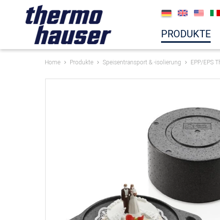
PRODUKTE
Home
Produkte
Speisentransport & -isolierung
EPP/EPS T