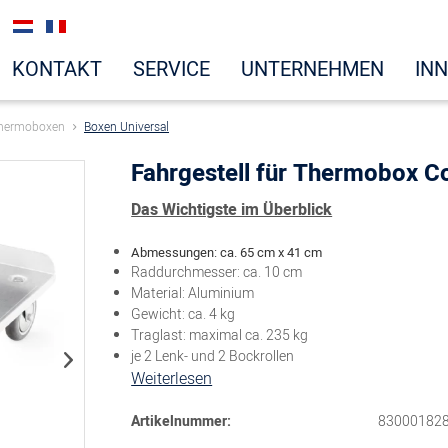
KONTAKT
SERVICE
UNTERNEHMEN
IN
hermoboxen
Boxen Universal
Fahrgestell für Thermobox Co
Das Wichtigste im Überblick
Abmessungen: ca. 65 cm x 41 cm
Raddurchmesser: ca. 10 cm
Material: Aluminium
Gewicht: ca. 4 kg
Traglast: maximal ca. 235 kg
je 2 Lenk- und 2 Bockrollen
Weiterlesen
Artikelnummer:
83000182