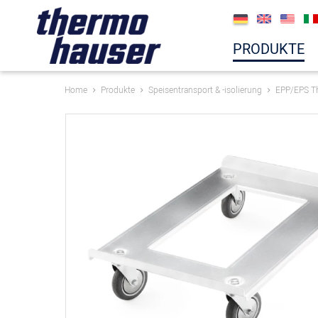
PRODUKTE
Home
Produkte
Speisentransport & -isolierung
EPP/EPS T