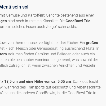
Menü sein soll
8300067334
 mit Gemüse und Kartoffeln; Gerichte bestehend aus einer
agen
sind noch immer ein Klassiker. Die
GoodBowl Trio
8300067335
, um ein solches Essen auch „to go“ schmackhaft
wl von thermohauser verfügt über drei Fächer. Ein
großes
t Fisch, Fleisch oder Gemüsebratling ausreichend Platz. In
itern
Volumen finden Gemüse und Beilagen oder auch ein
nenten bleiben sauber voneinander getrennt, was sowohl der
lich zuträglich ist, wenn zwischen Anrichten und Verzehr
x 18,5 cm und eine Höhe von ca. 5,05 cm
. Dank des leicht
owl während des Transports gut geschützt und Arbeitsschritte
. Wie auch die anderen GoodBowls, ist die GoodBowl Trio in