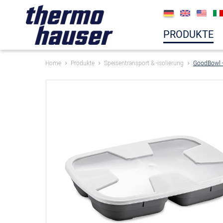
PRODUKTE
Home
Produkte
Speisentransport & -isolierung
GoodBowl 