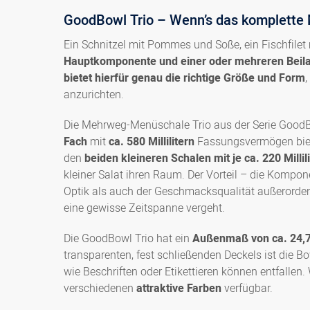
GoodBowl Trio – Wenn’s das komplette 
Ein Schnitzel mit Pommes und Soße, ein Fischfilet
Hauptkomponente und einer oder mehreren Beil
bietet hierfür genau die richtige Größe und Form
anzurichten.
Die Mehrweg-Menüschale Trio aus der Serie GoodBo
Fach
mit
ca. 580 Millilitern
Fassungsvermögen biete
den
beiden kleineren Schalen mit je ca. 220 Millil
kleiner Salat ihren Raum. Der Vorteil – die Kompo
Optik als auch der Geschmacksqualität außerordent
eine gewisse Zeitspanne vergeht.
Die GoodBowl Trio hat ein
Außenmaß von ca. 24,7 
transparenten, fest schließenden Deckels ist die B
wie Beschriften oder Etikettieren können entfallen
verschiedenen
attraktive Farben
verfügbar.