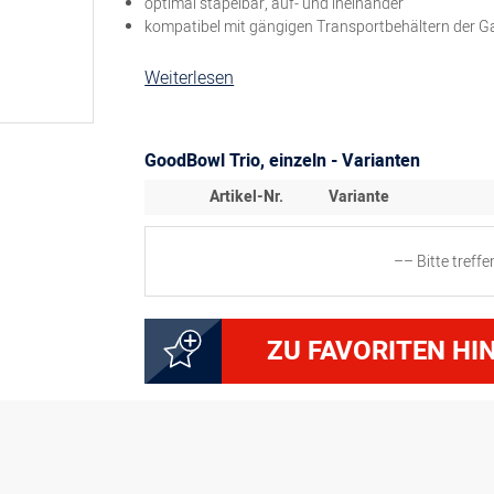
optimal stapelbar, auf- und ineinander
kompatibel mit gängigen Transportbehältern der 
Weiterlesen
GoodBowl Trio, einzeln - Varianten
Artikel-Nr.
Variante
–– Bitte treff
8300067331
ZU FAVORITEN HI
8300067332
8300067333