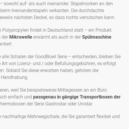
 sowohl auf- als auch ineinander. Stapelnocken an den
n beim Ineinanderstapeln verkanten. Die durchdachte
jeweils nächsten Deckel, so dass nichts verrutschen kann.
Polypropylen findet in Deutschland statt – ein Produkt
n der
Mikrowelle
erwärmt als auch in der
Spülmaschine
ntiert.
 alle Schalen der GoodBowl Serie – entscheiden, bleiben Sie
Art von Lizenz- und / oder Befüllungsgebühren, es erfolgt
n. Sobald Sie diese erworben haben, gehören die
ie Handhabung.
ren, weil Sie beispielsweise Mittagessen an ein Büro
sich einfach und
passgenau in gängige Transportboxen der
 Thermoboxen der Serie Gastrostar oder Unistar.
e nachhaltige Mehrwegschale, die Sie garantiert flexibel und