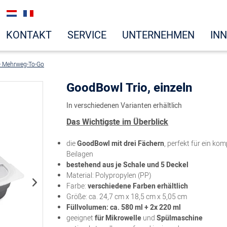
KONTAKT
SERVICE
UNTERNEHMEN
IN
- Mehrweg-To-Go
GoodBowl Trio, einzeln
In verschiedenen Varianten erhältlich
Das Wichtigste im Überblick
die
GoodBowl mit drei Fächern
, perfekt für ein k
Beilagen
bestehend aus je Schale und 5 Deckel
Material: Polypropylen (PP)
Farbe:
verschiedene Farben erhältlich
Größe: ca. 24,7 cm x 18,5 cm x 5,05 cm
Füllvolumen: ca. 580 ml + 2x 220 ml
geeignet
für Mikrowelle
und
Spülmaschine