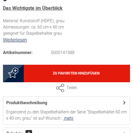
Das Wichtigste im Überblick
Material: Kunststoff (HDPE), grau
Abmessungen: ca. 60 cm x 40 cm
geeignet für Stapelbehälter grau
Weiterlesen
Artikelnummer:
5000141988
ZU FAVORITEN HINZUFÜGEN
Teilen
Produktbeschreibung
Ergänzend zu den Stapelbehältern der Serie "Stapelbehälter 60 cm
x 40 cm, grau" ist auf Wunsch...
mehr