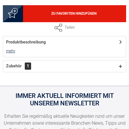
8300010539
ZU FAVORITEN HINZUFÜGEN
GN 2/3, Tiefe 200 mm, Volumen 16,25 Liter
Teilen
Produktbeschreibung
8300010540
mehr
GN 2/3, Tiefe 150 mm, Volumen 11,5 Liter
Zubehör
1
8300010550
IMMER AKTUELL INFORMIERT MIT
GN 2/3, Tiefe 100 mm, Volumen 8 Liter
UNSEREM NEWSLETTER
Erhalten Sie regelmäßig aktuelle Neuigkeiten rund um unser
Unternehmen sowie interessante Branchen-News, Tipps und