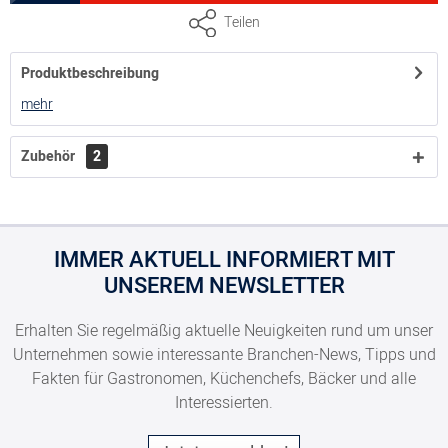
GN 1/2, Tiefe 40 mm, Volumen 1,75 Liter
Teilen
Produktbeschreibung
8300055300
mehr
GN 1/2, Tiefe 65 mm, Volumen 3,5 Liter
Zubehör
2
8300055301
IMMER AKTUELL INFORMIERT MIT
GN 1/2, Tiefe 100 mm, Volumen 5,5 Liter
UNSEREM NEWSLETTER
8300055302
Erhalten Sie regelmäßig aktuelle Neuigkeiten rund um unser
Unternehmen sowie interessante Branchen-News, Tipps und
Fakten für Gastronomen, Küchenchefs, Bäcker und alle
GN 1/2, Tiefe 150 mm, Volumen 8,5 Liter
Interessierten.