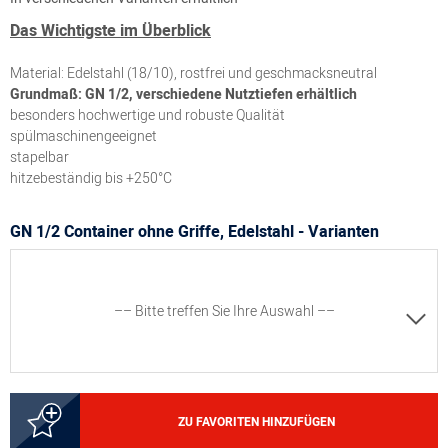
Das Wichtigste im Überblick
Material: Edelstahl (18/10), rostfrei und geschmacksneutral
Grundmaß: GN 1/2, verschiedene Nutztiefen erhältlich
besonders hochwertige und robuste Qualität
spülmaschinengeeignet
stapelbar
hitzebeständig bis +250°C
GN 1/2 Container ohne Griffe, Edelstahl - Varianten
–– Bitte treffen Sie Ihre Auswahl ––
8300055299
ZU FAVORITEN HINZUFÜGEN