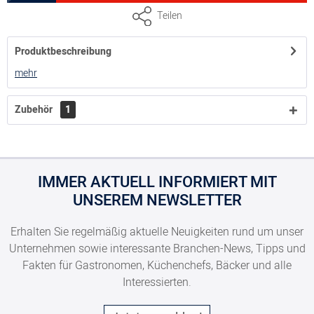
GN 1/4, Tiefe 100 mm, Volumen 2,5 Liter
Teilen
Produktbeschreibung
8300055309
mehr
GN 1/4, Tiefe 150 mm, Volumen 3,75 Liter
Zubehör
1
IMMER AKTUELL INFORMIERT MIT
UNSEREM NEWSLETTER
Erhalten Sie regelmäßig aktuelle Neuigkeiten rund um unser
Unternehmen sowie interessante Branchen-News, Tipps und
Fakten für Gastronomen, Küchenchefs, Bäcker und alle
Interessierten.