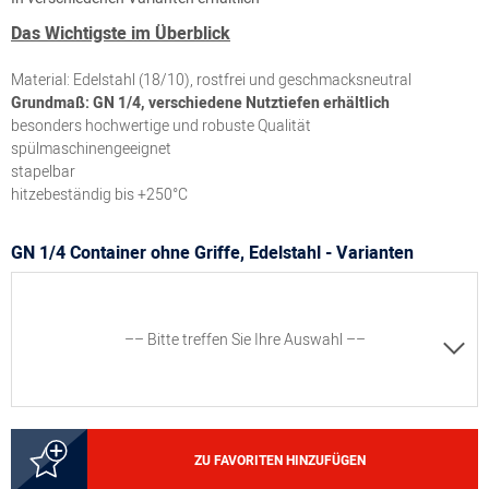
Das Wichtigste im Überblick
Material: Edelstahl (18/10), rostfrei und geschmacksneutral
Grundmaß: GN 1/4, verschiedene Nutztiefen erhältlich
besonders hochwertige und robuste Qualität
spülmaschinengeeignet
stapelbar
hitzebeständig bis +250°C
GN 1/4 Container ohne Griffe, Edelstahl - Varianten
–– Bitte treffen Sie Ihre Auswahl ––
8300055308
ZU FAVORITEN HINZUFÜGEN