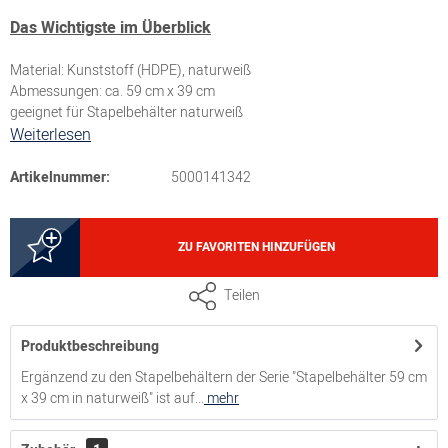
Das Wichtigste im Überblick
Material: Kunststoff (HDPE), naturweiß
Abmessungen: ca. 59 cm x 39 cm
geeignet für Stapelbehälter naturweiß
Weiterlesen
Artikelnummer:
5000141342
ZU FAVORITEN HINZUFÜGEN
Teilen
Produktbeschreibung
Ergänzend zu den Stapelbehältern der Serie "Stapelbehälter 59 cm
x 39 cm in naturweiß" ist auf...
mehr