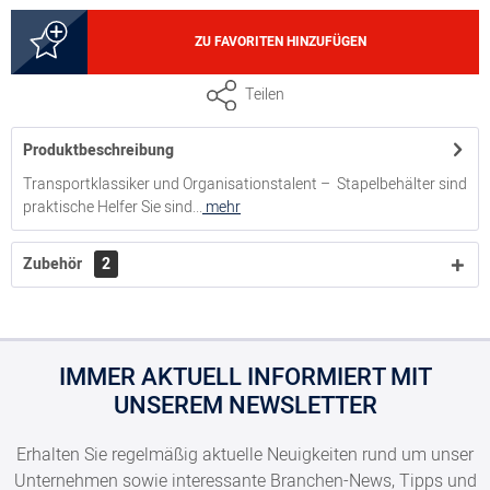
5000141312
ZU FAVORITEN HINZUFÜGEN
Nutzhöhe 16 cm, Volumen 30 Liter
Teilen
Produktbeschreibung
5000141322
Transportklassiker und Organisationstalent – Stapelbehälter sind
praktische Helfer Sie sind...
mehr
Nutzhöhe 21 cm, Volumen 40 Liter
Zubehör
2
5000141332
Nutzhöhe 31 cm, Volumen 60 Liter
IMMER AKTUELL INFORMIERT MIT
UNSEREM NEWSLETTER
Erhalten Sie regelmäßig aktuelle Neuigkeiten rund um unser
Unternehmen sowie interessante Branchen-News, Tipps und