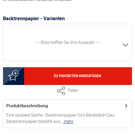
Backtrennpapier - Varianten
–– Bitte treffen Sie Ihre Auswahl ––
5000153022
ZU FAVORITEN HINZUFÜGEN
Backtrennpapier, Rolle, 40 cm x 200 m
Teilen
Produktbeschreibung
5000153202
Eine saubere Sache - Backtrennpapier für's Backblech! Das
Backtrennpapier besteht aus...
mehr
Backtrennpapier, 500 Blatt im Karton, 60 cm x 40 cm