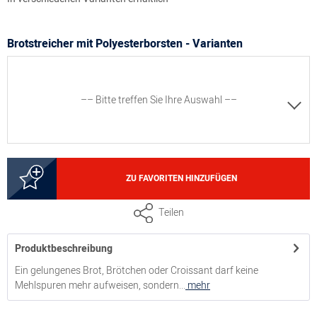
Brotstreicher mit Polyesterborsten - Varianten
–– Bitte treffen Sie Ihre Auswahl ––
8300031355
ZU FAVORITEN HINZUFÜGEN
Brotstreicher, Borsten blau
Teilen
Produktbeschreibung
Ein gelungenes Brot, Brötchen oder Croissant darf keine
Mehlspuren mehr aufweisen, sondern...
mehr