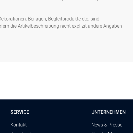
5000266091
Bäckermesser Konditorme
orationen, Beilagen, Begleitprodukte etc. sind
fern die Artikelbeschreibung nicht explizit andere Angaben
SERVICE
UNTERNEHMEN
Kontakt
News & Presse