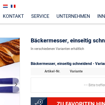
KONTAKT
SERVICE
UNTERNEHMEN
IN
Bäckermesser, einseitig sch
In verschiedenen Varianten erhältlich
Bäckermesser, einseitig schneidend - Varia
Artikel-Nr.
Variante
–– Bitte treff
5000266010
Bäckermesser Konditorme
ZU FAVORITEN HI