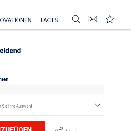
NOVATIONEN
FACTS
neidend
nten
en Sie Ihre Auswahl ––
sser, Schneide, Klinge 26 cm, Griff blau
NZUFÜGEN
Teilen