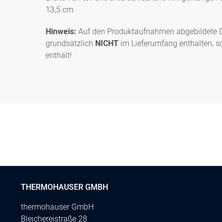
13,5 cm.
Hinweis:
Auf den Produktaufnahmen abgebildete Dek
grundsätzlich
NICHT
im Lieferumfang enthalten, so
enthält!
THERMOHAUSER GMBH
thermohauser GmbH
Bleichereistraße 28