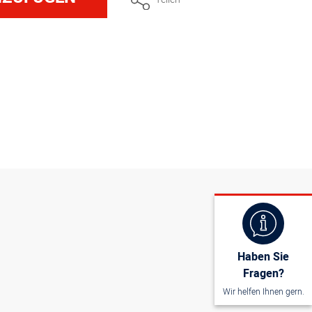
sser, Schneide, Klinge 31 cm, Griff blau
sser, Schneide, Klinge 36 cm, Griff blau
sser, Säge, Klinge 26 cm, Griff blau
sser, Säge, Klinge 31 cm, Griff blau
sser, Säge, Klinge 36 cm, Griff blau
sser, Welle, Klinge 26 cm, Griff blau
Haben Sie
Fragen?
sser, Wellenschliff, Klinge 31 cm, Griff
Wir helfen Ihnen gern.