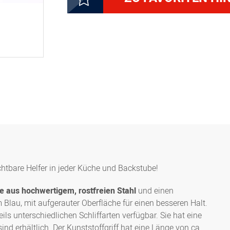
5000266020
Bäckermesser Konditorme
5000266030
Bäckermesser Konditorme
5000266042
Bäckermesser Konditorme
5000266052
Bäckermesser Konditorme
5000266062
Bäckermesser Konditorme
chtbare Helfer in jeder Küche und Backstube!
5000266071
Bäckermesser Konditorme
ge aus hochwertigem, rostfreien Stahl
und einen
Blau, mit aufgerauter Oberfläche für einen besseren Halt.
Bäckermesser Konditorme
5000266081
ils unterschiedlichen Schliffarten verfügbar. Sie hat eine
blau
ind erhältlich. Der Kunststoffgriff hat eine Länge von ca.