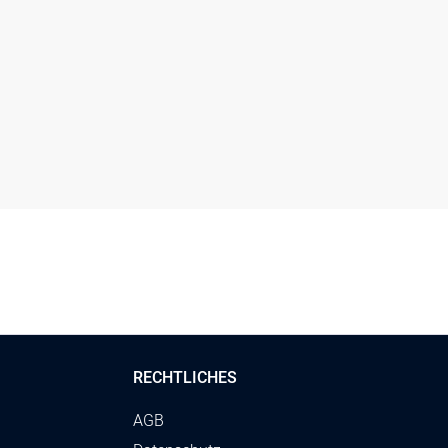
sser, Welle, Klinge 36 cm, Griff blau
RECHTLICHES
AGB