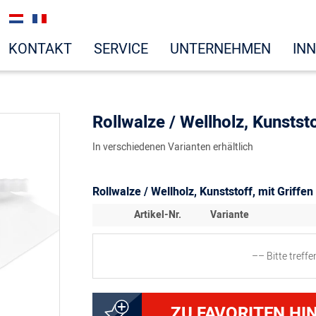
KONTAKT
SERVICE
UNTERNEHMEN
IN
Rollwalze / Wellholz, Kunststo
In verschiedenen Varianten erhältlich
Rollwalze / Wellholz, Kunststoff, mit Griffen
Artikel-Nr.
Variante
–– Bitte treff
5000144911
Rollwalze weiß, Länge c
ZU FAVORITEN HI