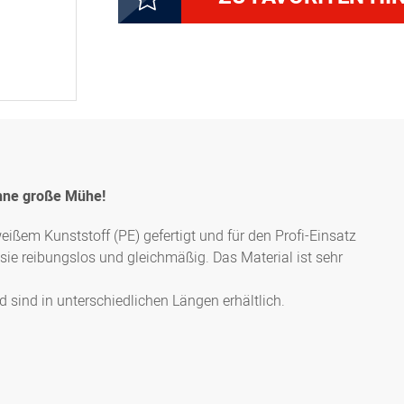
5000144921
Rollwalze weiß, Länge c
5000144931
Rollwalze weiß, Länge c
ohne große Mühe!
ißem Kunststoff (PE) gefertigt und für den Profi-Einsatz
 sie reibungslos und gleichmäßig. Das Material ist sehr
sind in unterschiedlichen Längen erhältlich.